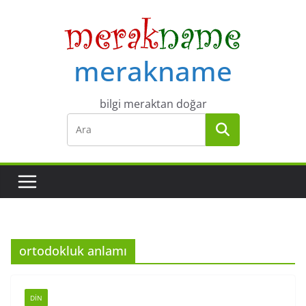
Skip
to
content
merakname
bilgi meraktan doğar
ortodokluk anlamı
DIN