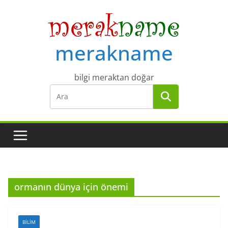
Skip
to
content
merakname
bilgi meraktan doğar
ormanın dünya için önemi
BILIM