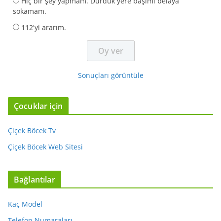
Hiç bir şey yapmam. Durduk yere başımı belaya
sokamam.
112'yi ararım.
Sonuçları görüntüle
Çocuklar için
Çiçek Böcek Tv
Çiçek Böcek Web Sitesi
Bağlantılar
Kaç Model
Telefon Numaraları