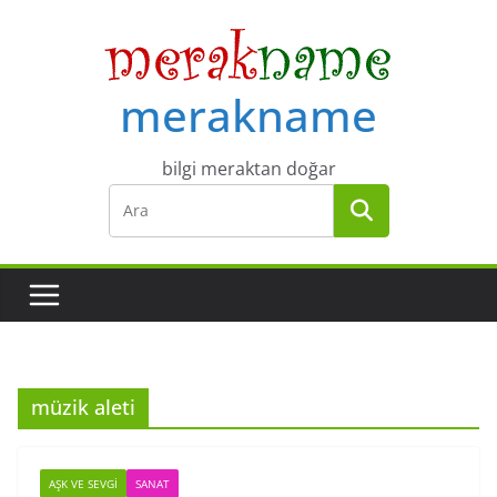
Skip
to
content
merakname
bilgi meraktan doğar
müzik aleti
AŞK VE SEVGI
SANAT