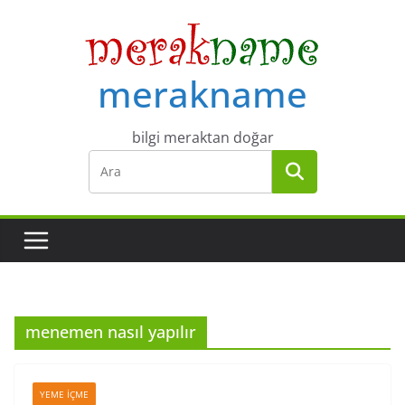
Skip
to
content
merakname
bilgi meraktan doğar
menemen nasıl yapılır
YEME İÇME