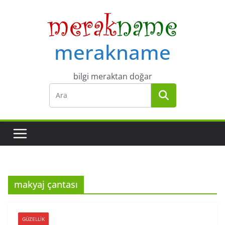
Skip
to
content
merakname
bilgi meraktan doğar
makyaj çantası
GÜZELLIK