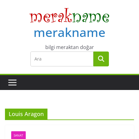
Skip
to
content
merakname
bilgi meraktan doğar
Louis Aragon
SANAT