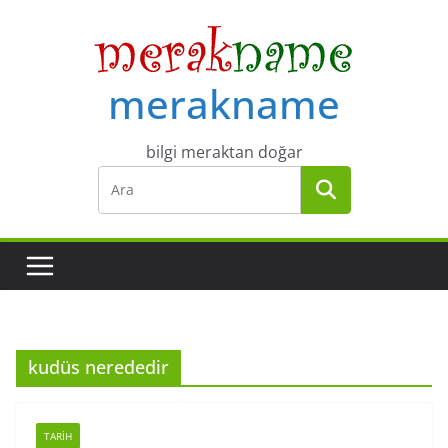
Skip
to
content
merakname
bilgi meraktan doğar
kudüs nerededir
TARIH