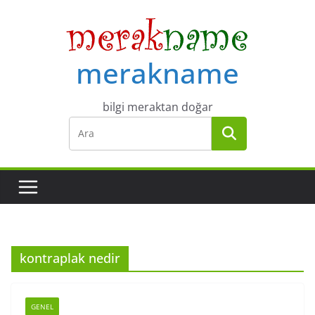
Skip
to
content
merakname
bilgi meraktan doğar
kontraplak nedir
GENEL