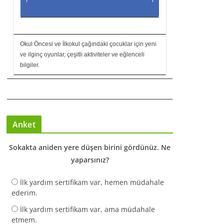
Okul Öncesi ve İlkokul çağındaki çocuklar için yeni
ve ilginç oyunlar, çeşitli aktiviteler ve eğlenceli
bilgiler.
Anket
Sokakta aniden yere düşen birini gördünüz. Ne
yaparsınız?
İlk yardım sertifikam var, hemen müdahale
ederim.
İlk yardım sertifikam var, ama müdahale
etmem.