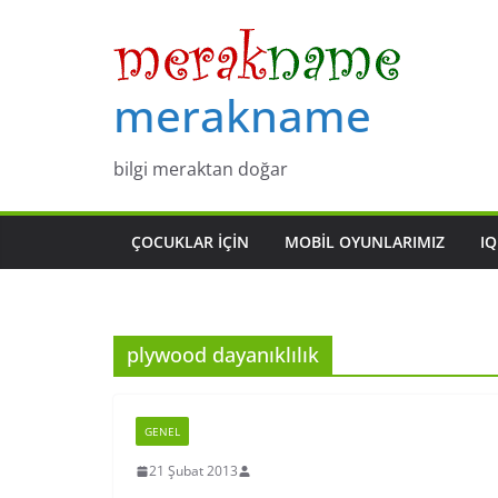
Skip
to
content
merakname
bilgi meraktan doğar
ÇOCUKLAR IÇIN
MOBIL OYUNLARIMIZ
IQ
plywood dayanıklılık
GENEL
21 Şubat 2013