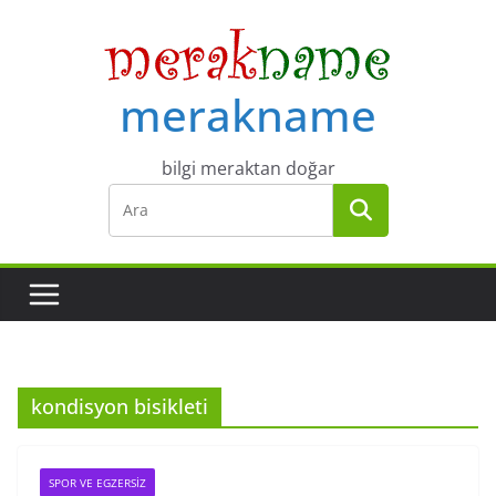
Skip
to
content
merakname
bilgi meraktan doğar
kondisyon bisikleti
SPOR VE EGZERSIZ