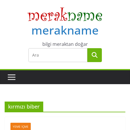
Skip
to
content
merakname
bilgi meraktan doğar
kırmızı biber
YEME İÇME