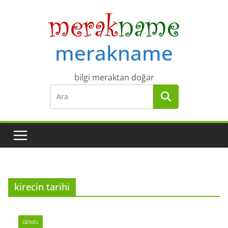
Skip
to
content
merakname
bilgi meraktan doğar
kirecin tarihi
GENEL