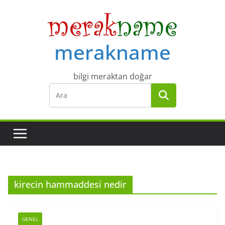
Skip
to
content
merakname
bilgi meraktan doğar
kirecin hammaddesi nedir
GENEL