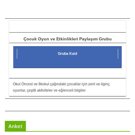
ı
c
ı
Çocuk Oyun ve Etkinlikleri Paylaşım Grubu
Gruba Katıl
Okul Öncesi ve İlkokul çağındaki çocuklar için yeni ve ilginç
oyunlar, çeşitli aktiviteler ve eğlenceli bilgiler.
Anket