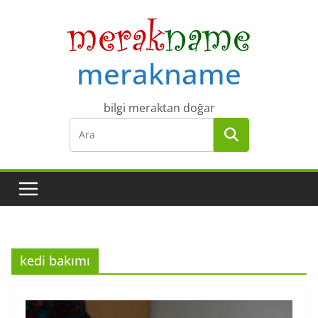
Skip
to
content
merakname
bilgi meraktan doğar
kedi bakımı