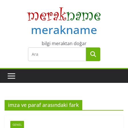
Skip
to
content
merakname
bilgi meraktan doğar
imza ve paraf arasındaki fark
GENEL