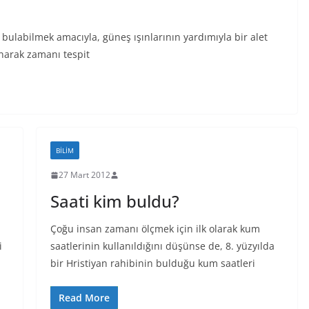
ulabilmek amacıyla, güneş ışınlarının yardımıyla bir alet
narak zamanı tespit
BILIM
27 Mart 2012
Saati kim buldu?
Çoğu insan zamanı ölçmek için ilk olarak kum
i
saatlerinin kullanıldığını düşünse de, 8. yüzyılda
bir Hristiyan rahibinin bulduğu kum saatleri
Read More