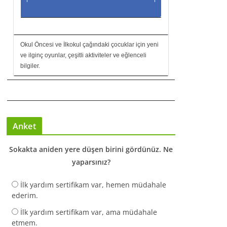
Okul Öncesi ve İlkokul çağındaki çocuklar için yeni
ve ilginç oyunlar, çeşitli aktiviteler ve eğlenceli
bilgiler.
Anket
Sokakta aniden yere düşen birini gördünüz. Ne
yaparsınız?
İlk yardım sertifikam var, hemen müdahale
ederim.
İlk yardım sertifikam var, ama müdahale
etmem.