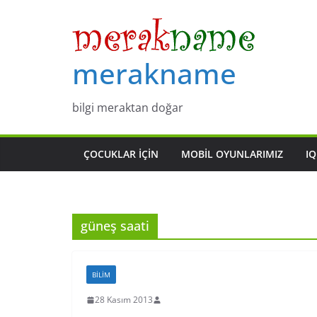
Skip
to
content
merakname
bilgi meraktan doğar
ÇOCUKLAR IÇIN
MOBIL OYUNLARIMIZ
IQ
güneş saati
BILIM
28 Kasım 2013