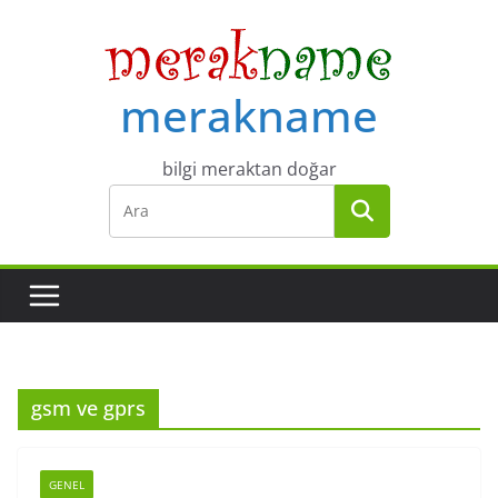
Skip
to
content
merakname
bilgi meraktan doğar
gsm ve gprs
GENEL