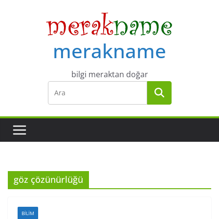
Skip
to
content
merakname
bilgi meraktan doğar
göz çözünürlüğü
BILIM