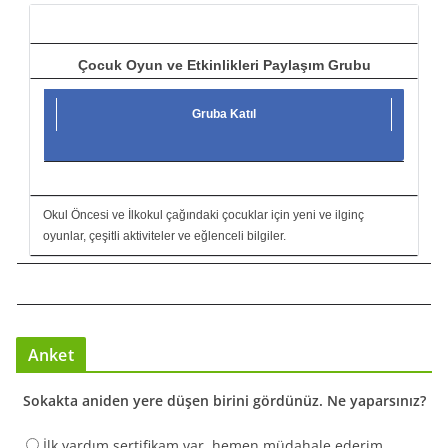
ı
Çocuk Oyun ve Etkinlikleri Paylaşım Grubu
Gruba Katıl
Okul Öncesi ve İlkokul çağındaki çocuklar için yeni ve ilginç
oyunlar, çeşitli aktiviteler ve eğlenceli bilgiler.
Anket
Sokakta aniden yere düşen birini gördünüz. Ne yaparsınız?
İlk yardım sertifikam var, hemen müdahale ederim.