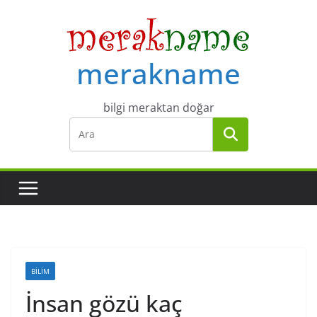
Skip
to
content
merakname
bilgi meraktan doğar
BILIM
İnsan gözü kaç