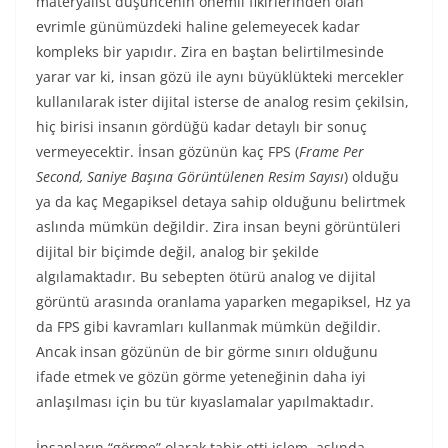
materyalist düşüncenin önemli fikirlerinden olan
evrimle günümüzdeki haline gelemeyecek kadar
kompleks bir yapıdır. Zira en baştan belirtilmesinde
yarar var ki, insan gözü ile aynı büyüklükteki mercekler
kullanılarak ister dijital isterse de analog resim çekilsin,
hiç birisi insanın gördüğü kadar detaylı bir sonuç
vermeyecektir. İnsan gözünün kaç FPS (
Frame Per
Second, Saniye Başına Görüntülenen Resim Sayısı
) olduğu
ya da kaç Megapiksel detaya sahip olduğunu belirtmek
aslında mümkün değildir. Zira insan beyni görüntüleri
dijital bir biçimde değil, analog bir şekilde
algılamaktadır. Bu sebepten ötürü analog ve dijital
görüntü arasında oranlama yaparken megapiksel, Hz ya
da FPS gibi kavramları kullanmak mümkün değildir.
Ancak insan gözünün de bir görme sınırı olduğunu
ifade etmek ve gözün görme yeteneğinin daha iyi
anlaşılması için bu tür kıyaslamalar yapılmaktadır.
İnsanların “görme” olarak tabir etti işlem, aslında