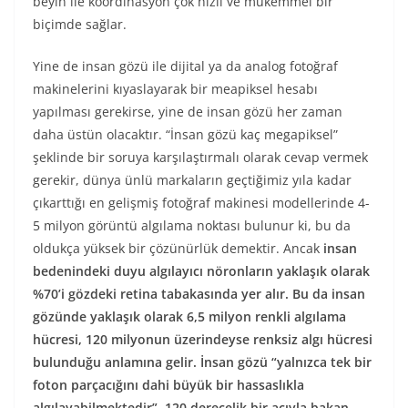
beyin ile koordinasyon çok hızlı ve mükemmel bir
biçimde sağlar.
Yine de insan gözü ile dijital ya da analog fotoğraf
makinelerini kıyaslayarak bir meapiksel hesabı
yapılması gerekirse, yine de insan gözü her zaman
daha üstün olacaktır. “İnsan gözü kaç megapiksel”
şeklinde bir soruya karşılaştırmalı olarak cevap vermek
gerekir, dünya ünlü markaların geçtiğimiz yıla kadar
çıkarttığı en gelişmiş fotoğraf makinesi modellerinde 4-
5 milyon görüntü algılama noktası bulunur ki, bu da
oldukça yüksek bir çözünürlük demektir. Ancak
insan
bedenindeki duyu algılayıcı nöronların yaklaşık olarak
%70’i gözdeki retina tabakasında yer alır. Bu da insan
gözünde yaklaşık olarak 6,5 milyon renkli algılama
hücresi, 120 milyonun üzerindeyse renksiz algı hücresi
bulunduğu anlamına gelir. İnsan gözü “yalnızca tek bir
foton parçacığını dahi büyük bir hassaslıkla
algılayabilmektedir”
.
120 derecelik bir açıyla bakan