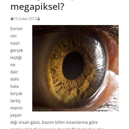
megapiksel?
16 Şubat 2013
Evrimi
nin
nasıl
gerçek
leştiği
ne
dair
dahi
hala
birçok
tartış
manın
yaşan
dığı insan gözü, bazım bilim insanlarına göre