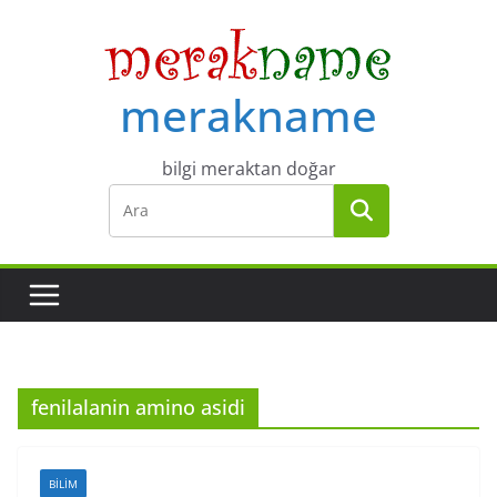
Skip
to
content
merakname
bilgi meraktan doğar
fenilalanin amino asidi
BILIM