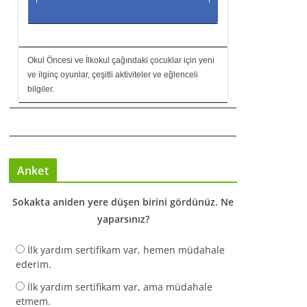
Okul Öncesi ve İlkokul çağındaki çocuklar için yeni
ve ilginç oyunlar, çeşitli aktiviteler ve eğlenceli
bilgiler.
Anket
Sokakta aniden yere düşen birini gördünüz. Ne
yaparsınız?
İlk yardım sertifikam var, hemen müdahale
ederim.
İlk yardım sertifikam var, ama müdahale
etmem.