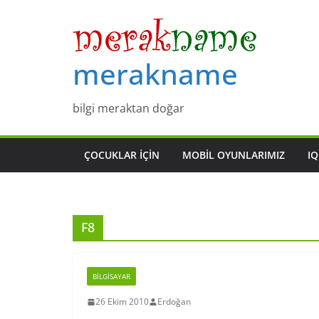
Skip
to
content
merakname
bilgi meraktan doğar
ÇOCUKLAR IÇIN
MOBIL OYUNLARIMIZ
IQ
F8
BILGISAYAR
26 Ekim 2010
Erdoğan