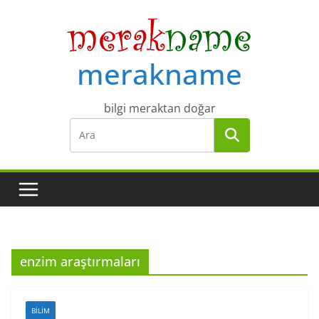
Skip
to
content
merakname
bilgi meraktan doğar
enzim araştırmaları
BILIM