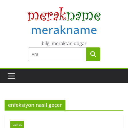
Skip
to
content
merakname
bilgi meraktan doğar
enfeksiyon nasıl geçer
GENEL