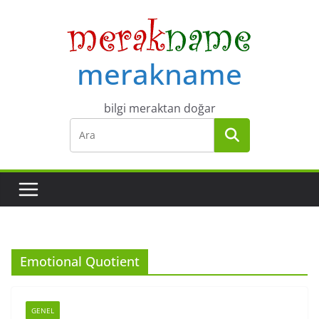
Skip
to
content
merakname
bilgi meraktan doğar
Emotional Quotient
GENEL