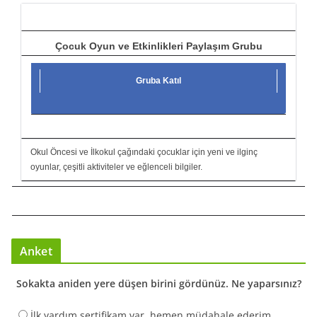
ı
Çocuk Oyun ve Etkinlikleri Paylaşım Grubu
Gruba Katıl
Okul Öncesi ve İlkokul çağındaki çocuklar için yeni ve ilginç
oyunlar, çeşitli aktiviteler ve eğlenceli bilgiler.
Anket
Sokakta aniden yere düşen birini gördünüz. Ne yaparsınız?
İlk yardım sertifikam var, hemen müdahale ederim.