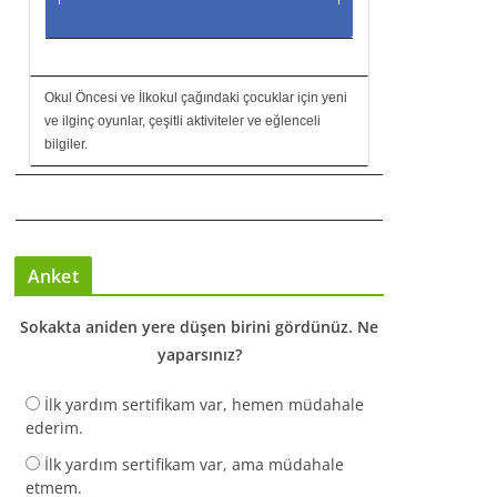
Okul Öncesi ve İlkokul çağındaki çocuklar için yeni
ve ilginç oyunlar, çeşitli aktiviteler ve eğlenceli
bilgiler.
Anket
Sokakta aniden yere düşen birini gördünüz. Ne
yaparsınız?
İlk yardım sertifikam var, hemen müdahale
ederim.
İlk yardım sertifikam var, ama müdahale
etmem.