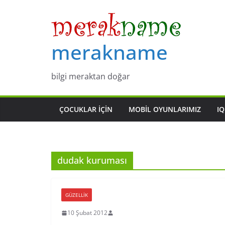
Skip
to
content
merakname
bilgi meraktan doğar
ÇOCUKLAR IÇIN
MOBIL OYUNLARIMIZ
IQ
dudak kuruması
GÜZELLIK
10 Şubat 2012