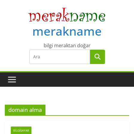
Skip
to
content
merakname
bilgi meraktan doğar
domain alma
BILGISAYAR