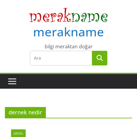
Skip
to
content
merakname
bilgi meraktan doğar
dernek nedir
GENEL