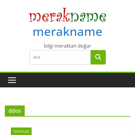
Skip
to
content
merakname
bilgi meraktan doğar
ddos
TEKNOLOJI