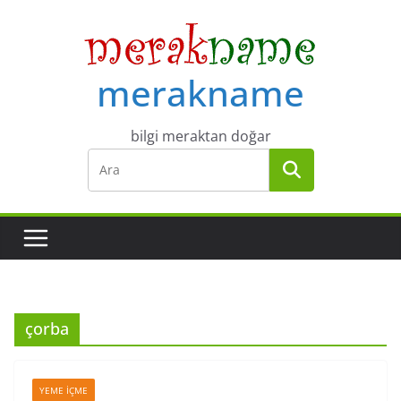
Skip
to
content
merakname
bilgi meraktan doğar
çorba
YEME İÇME