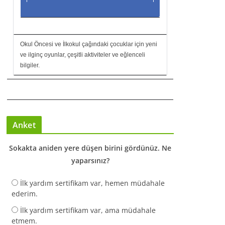
Okul Öncesi ve İlkokul çağındaki çocuklar için yeni
ve ilginç oyunlar, çeşitli aktiviteler ve eğlenceli
bilgiler.
Anket
Sokakta aniden yere düşen birini gördünüz. Ne
yaparsınız?
İlk yardım sertifikam var, hemen müdahale
ederim.
İlk yardım sertifikam var, ama müdahale
etmem.