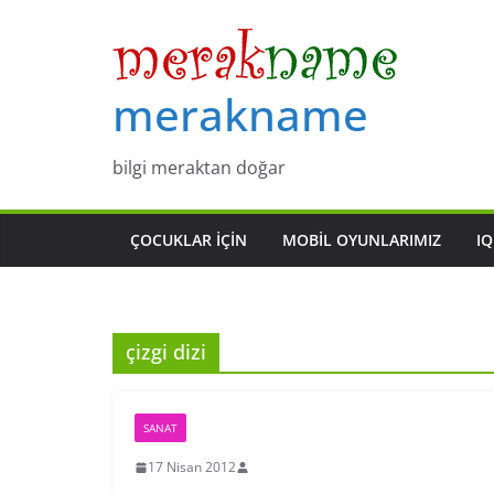
Skip
to
content
merakname
bilgi meraktan doğar
ÇOCUKLAR IÇIN
MOBIL OYUNLARIMIZ
IQ
çizgi dizi
SANAT
17 Nisan 2012