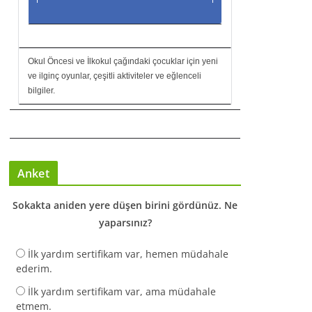
Okul Öncesi ve İlkokul çağındaki çocuklar için yeni
ve ilginç oyunlar, çeşitli aktiviteler ve eğlenceli
bilgiler.
Anket
Sokakta aniden yere düşen birini gördünüz. Ne
yaparsınız?
İlk yardım sertifikam var, hemen müdahale
ederim.
İlk yardım sertifikam var, ama müdahale
etmem.