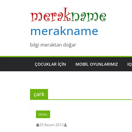
Skip
to
content
merakname
bilgi meraktan doğar
ÇOCUKLAR IÇIN
MOBIL OYUNLARIMIZ
IQ
çark
GENEL
25 Kasım 2012