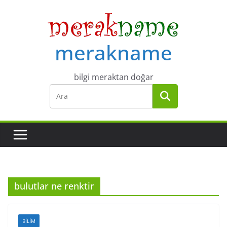
Skip
to
content
merakname
bilgi meraktan doğar
bulutlar ne renktir
BILIM