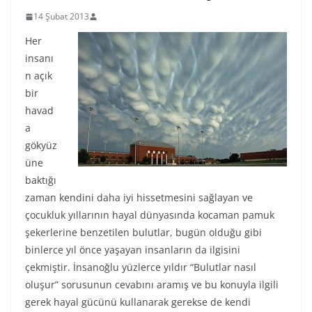
14 Şubat 2013
Her
insanı
n açık
bir
havad
a
gökyüz
üne
baktığı
zaman kendini daha iyi hissetmesini sağlayan ve
çocukluk yıllarının hayal dünyasında kocaman pamuk
şekerlerine benzetilen bulutlar, bugün olduğu gibi
binlerce yıl önce yaşayan insanların da ilgisini
çekmiştir. İnsanoğlu yüzlerce yıldır “Bulutlar nasıl
oluşur” sorusunun cevabını aramış ve bu konuyla ilgili
gerek hayal gücünü kullanarak gerekse de kendi