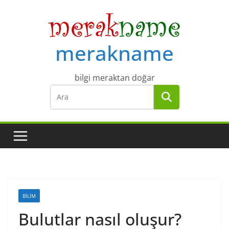
Skip
to
content
merakname
bilgi meraktan doğar
BILIM
Bulutlar nasıl oluşur?