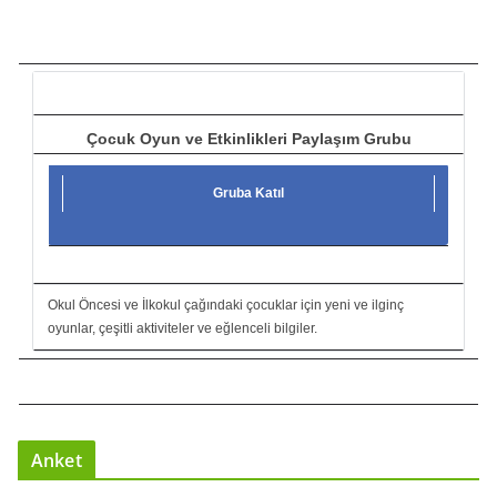
ı
c
ı
Çocuk Oyun ve Etkinlikleri Paylaşım Grubu
Gruba Katıl
Okul Öncesi ve İlkokul çağındaki çocuklar için yeni ve ilginç
oyunlar, çeşitli aktiviteler ve eğlenceli bilgiler.
Anket