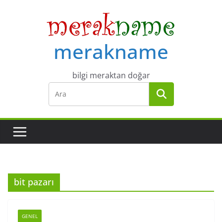
Skip
to
content
merakname
bilgi meraktan doğar
bit pazarı
GENEL