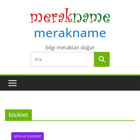
Skip
to
content
merakname
bilgi meraktan doğar
bisiklet
SPOR VE EGZERSIZ