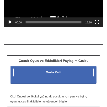
o
y
n
a
00:00
16:10
t
ı
c
ı
Çocuk Oyun ve Etkinlikleri Paylaşım Grubu
Gruba Katıl
Okul Öncesi ve İlkokul çağındaki çocuklar için yeni ve ilginç
oyunlar, çeşitli aktiviteler ve eğlenceli bilgiler.