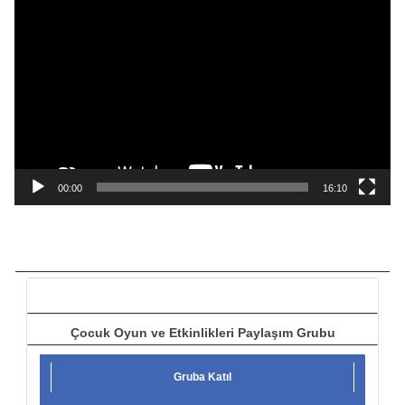
V
i
d
e
o
o
y
n
a
00:00
16:10
t
ı
c
ı
Çocuk Oyun ve Etkinlikleri Paylaşım Grubu
Gruba Katıl