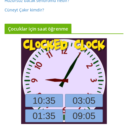
Huzursuz bacak sendromu nedir?
Cüneyt Çakır kimdir?
Çocuklar için saat öğrenme