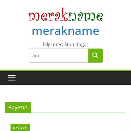
Skip
to
content
merakname
bilgi meraktan doğar
Bayezıd
BIYOGRAFI