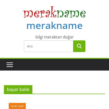
Skip
to
content
merakname
bilgi meraktan doğar
bayat balık
YEME İÇME