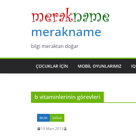
Skip
to
content
merakname
bilgi meraktan doğar
ÇOCUKLAR IÇIN
MOBIL OYUNLARIMIZ
IQ
b vitaminlerinin görevleri
BILIM
SAĞLIK
19 Mart 2013