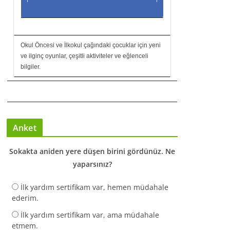
Okul Öncesi ve İlkokul çağındaki çocuklar için yeni
ve ilginç oyunlar, çeşitli aktiviteler ve eğlenceli
bilgiler.
Anket
Sokakta aniden yere düşen birini gördünüz. Ne
yaparsınız?
İlk yardım sertifikam var, hemen müdahale
ederim.
İlk yardım sertifikam var, ama müdahale
etmem.