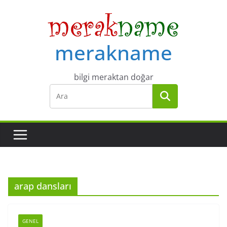
Skip
to
content
merakname
bilgi meraktan doğar
arap dansları
GENEL