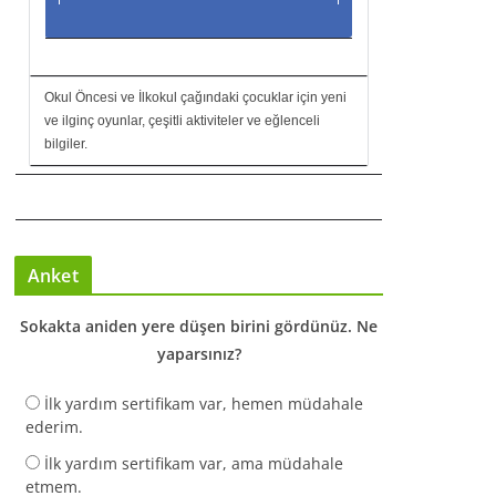
Okul Öncesi ve İlkokul çağındaki çocuklar için yeni
ve ilginç oyunlar, çeşitli aktiviteler ve eğlenceli
bilgiler.
Anket
Sokakta aniden yere düşen birini gördünüz. Ne
yaparsınız?
İlk yardım sertifikam var, hemen müdahale
ederim.
İlk yardım sertifikam var, ama müdahale
etmem.