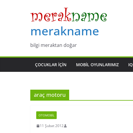
Skip
to
content
merakname
bilgi meraktan doğar
ÇOCUKLAR IÇIN
MOBIL OYUNLARIMIZ
IQ
araç motoru
OTOMOBIL
11 Şubat 2012