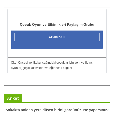
c
ı
Çocuk Oyun ve Etkinlikleri Paylaşım Grubu
Gruba Katıl
Okul Öncesi ve İlkokul çağındaki çocuklar için yeni ve ilginç
oyunlar, çeşitli aktiviteler ve eğlenceli bilgiler.
Anket
Sokakta aniden yere düşen birini gördünüz. Ne yaparsınız?