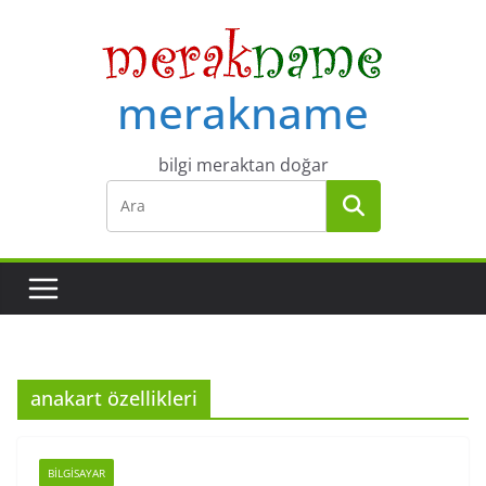
Skip
to
content
merakname
bilgi meraktan doğar
anakart özellikleri
BILGISAYAR