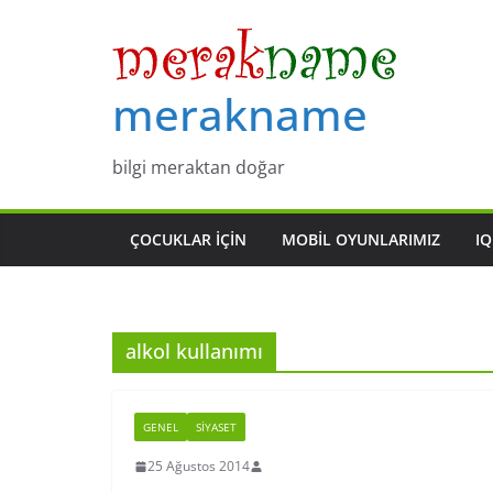
Skip
to
content
merakname
bilgi meraktan doğar
ÇOCUKLAR IÇIN
MOBIL OYUNLARIMIZ
IQ
alkol kullanımı
GENEL
SIYASET
25 Ağustos 2014