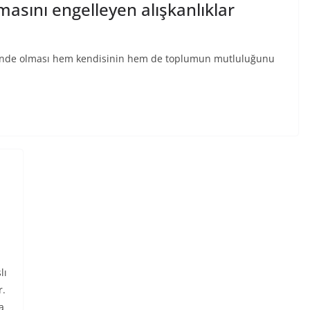
masını engelleyen alışkanlıklar
m içinde olması hem kendisinin hem de toplumun mutluluğunu
lı
r.
a