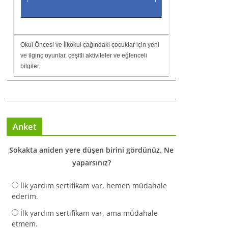
Okul Öncesi ve İlkokul çağındaki çocuklar için yeni
ve ilginç oyunlar, çeşitli aktiviteler ve eğlenceli
bilgiler.
Anket
Sokakta aniden yere düşen birini gördünüz. Ne
yaparsınız?
İlk yardım sertifikam var, hemen müdahale
ederim.
İlk yardım sertifikam var, ama müdahale
etmem.