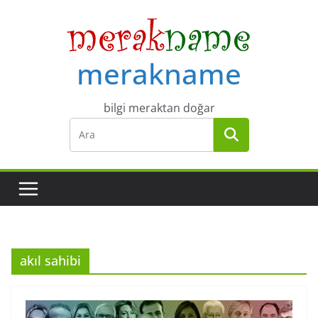
Skip
to
content
merakname
bilgi meraktan doğar
akıl sahibi