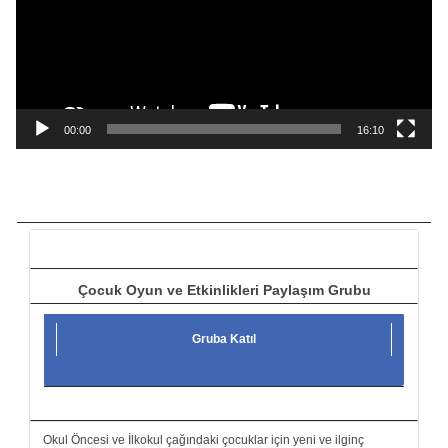
e
o
o
y
n
a
00:00
16:10
t
ı
c
ı
Çocuk Oyun ve Etkinlikleri Paylaşım Grubu
Gruba Katıl
Okul Öncesi ve İlkokul çağındaki çocuklar için yeni ve ilginç