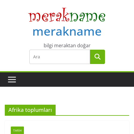
Skip
to
content
merakname
bilgi meraktan doğar
Afrika toplumları
TARIH