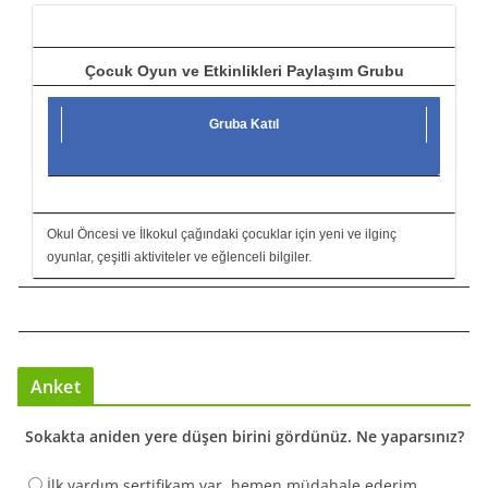
ı
Çocuk Oyun ve Etkinlikleri Paylaşım Grubu
Gruba Katıl
Okul Öncesi ve İlkokul çağındaki çocuklar için yeni ve ilginç
oyunlar, çeşitli aktiviteler ve eğlenceli bilgiler.
Anket
Sokakta aniden yere düşen birini gördünüz. Ne yaparsınız?
İlk yardım sertifikam var, hemen müdahale ederim.