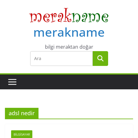
Skip
to
content
merakname
bilgi meraktan doğar
adsl nedir
BILGISAYAR