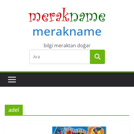
Skip
to
content
merakname
bilgi meraktan doğar
adel