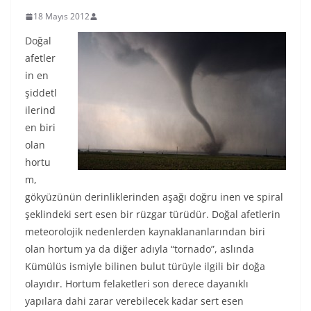
18 Mayıs 2012
Doğal
afetler
in en
şiddetl
ilerind
en biri
olan
hortu
m,
gökyüzünün derinliklerinden aşağı doğru inen ve spiral
şeklindeki sert esen bir rüzgar türüdür. Doğal afetlerin
meteorolojik nedenlerden kaynaklananlarından biri
olan hortum ya da diğer adıyla “tornado”, aslında
Kümülüs ismiyle bilinen bulut türüyle ilgili bir doğa
olayıdır. Hortum felaketleri son derece dayanıklı
yapılara dahi zarar verebilecek kadar sert esen