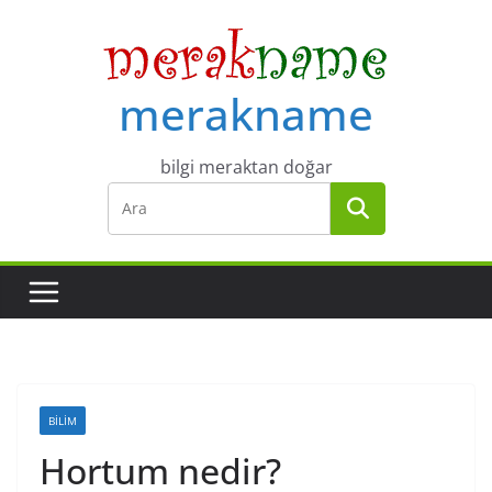
Skip
to
content
merakname
bilgi meraktan doğar
BILIM
Hortum nedir?