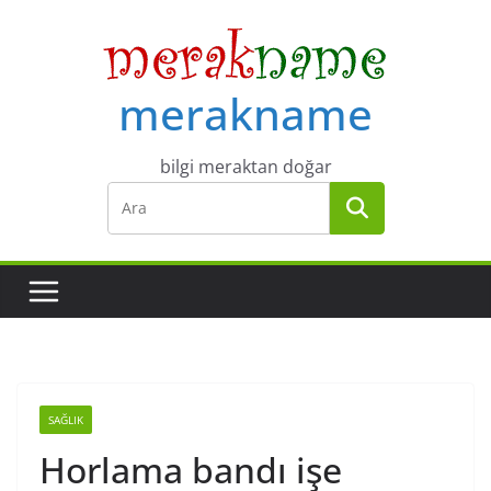
Skip
to
content
merakname
bilgi meraktan doğar
SAĞLIK
Horlama bandı işe