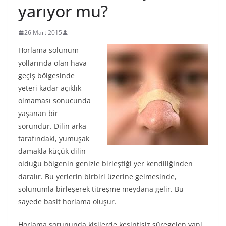
yarıyor mu?
26 Mart 2015
Horlama solunum
yollarında olan hava
geçiş bölgesinde
yeteri kadar açıklık
olmaması sonucunda
yaşanan bir
sorundur. Dilin arka
tarafındaki, yumuşak
damakla küçük dilin
olduğu bölgenin genizle birleştiği yer kendiliğinden
daralır. Bu yerlerin birbiri üzerine gelmesinde,
solunumla birleşerek titreşme meydana gelir. Bu
sayede basit horlama oluşur.
Horlama sorununda kişilerde kesintisiz süregelen yani