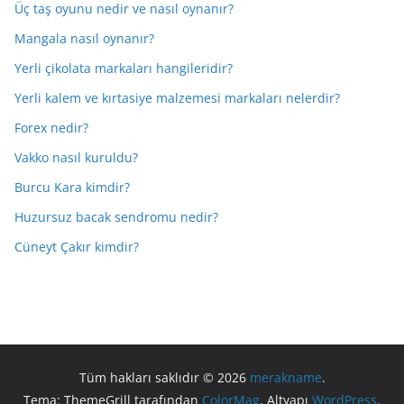
Üç taş oyunu nedir ve nasıl oynanır?
Mangala nasıl oynanır?
Yerli çikolata markaları hangileridir?
Yerli kalem ve kırtasiye malzemesi markaları nelerdir?
Forex nedir?
Vakko nasıl kuruldu?
Burcu Kara kimdir?
Huzursuz bacak sendromu nedir?
Cüneyt Çakır kimdir?
Tüm hakları saklıdır © 2026
merakname
.
Tema: ThemeGrill tarafından
ColorMag
. Altyapı
WordPress
.