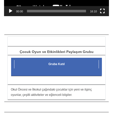
n
a
00:00
16:10
t
ı
c
ı
Çocuk Oyun ve Etkinlikleri Paylaşım Grubu
Gruba Katıl
Okul Öncesi ve İlkokul çağındaki çocuklar için yeni ve ilginç
oyunlar, çeşitli aktiviteler ve eğlenceli bilgiler.