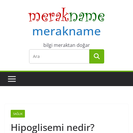
Skip
to
content
merakname
bilgi meraktan doğar
SAĞLIK
Hipoglisemi nedir?