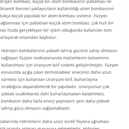
idrojen bombası, küçük bir atom bombasının patlaması ile
 dinamit benzeri patlayıcıların kullanıldığı atom bombasının
dukça küçük yapıdaki bir atom bombası üstlenir. Füzyon
sağlanması için patlatılan küçük atom bombası, çok hızlı bir
lmaz hızda gerçekleşen bir işlem olduğunda kullanılan tüm
arlaşarak ortamdan kaybolur.
Hidrojen bombalarının yüksek tahrip gücüne sahip olmasını
sağlayan füzyon reaksiyonunda malzemenin tamamının
kullanılması için Uranyum kılıf sistemi geliştirilmiştir. Füzyon
esnasında açığa çıkan termonükleer enerjinin daha uzun
sürmesi için kullanılan Uranyum kılıf, buharlaşma
sıcaklığına dayanabilecek bir yapıdadır. Uranyumun çok
yüksek sıcaklıklarda dahi buharlaşmadan kalabilmesi,
bombanın daha fazla enerji yaymasını yani daha yüksek
tahrip gücü olmasını sağlamaktadır.
mbalarında nötronların daha uzun süreli fisyona uğraması
yük oranda artması manasına gelmektedir. Hidrojen