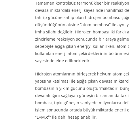
Tamamen kontrolsüz termonükleer bir reaksiyon
devasa miktardaki enerji sayesinde inanılmaz de
tahrip gücüne sahip olan hidrojen bombası, çoğ
düşündüğünün aksine “atom bombası” ile aynı yap
imha silahı değildir. Hidrojen bombası iki farklı
zincirleme reaksiyon sonucunda bir araya gelmes
sebebiyle açığa çıkan enerjiyi kullanırken, ato
kullanılan enerji atom çekirdeklerinin bölünmesi
sayesinde elde edilmektedir.
Hidrojen atomlarının birleşerek helyum atom çek
yapısına katılması ile açığa çıkan devasa miktard
bombasının yıkım gücünü oluşturmaktadır. Dün
devamlılığını sağlayan güneşin bir anlamda taklit
bombası, tıpkı güneşin saniyede milyonlarca def
işlem sonucunda ortada büyük miktarda enerji çı
“E=M.c²” ile dahi hesaplanabilir.