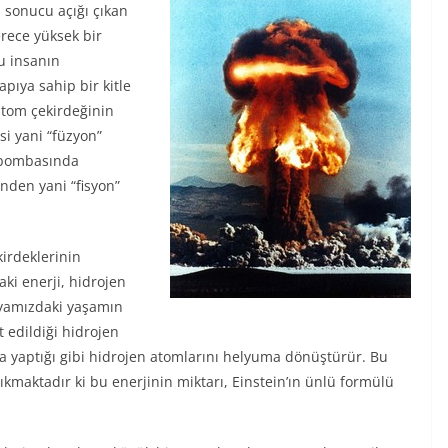
 sonucu açığı çıkan
rece yüksek bir
u insanın
ıya sahip bir kitle
 atom çekirdeğinin
i yani “füzyon”
m bombasında
nden yani “fisyon”
irdeklerinin
aki enerji, hidrojen
yamızdaki yaşamın
 edildiği hidrojen
a yaptığı gibi hidrojen atomlarını helyuma dönüştürür. Bu
kmaktadır ki bu enerjinin miktarı, Einstein’ın ünlü formülü