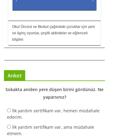
Okul Öncesi ve İlkokul çağındaki çocuklar için yeni
ve ilginç oyunlar, çeşitli aktiviteler ve eğlenceli
bilgiler.
Anket
Sokakta aniden yere düşen birini gördünüz. Ne
yaparsınız?
İlk yardım sertifikam var, hemen müdahale
ederim.
İlk yardım sertifikam var, ama müdahale
etmem.