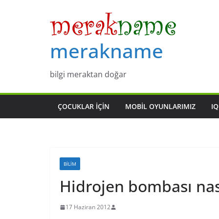
Skip
to
content
merakname
bilgi meraktan doğar
ÇOCUKLAR IÇIN
MOBIL OYUNLARIMIZ
IQ
BILIM
Hidrojen bombası nası
17 Haziran 2012