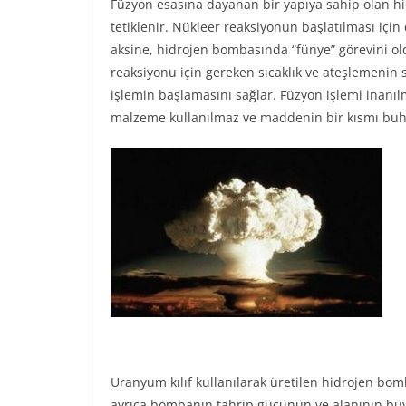
Füzyon esasına dayanan bir yapıya sahip olan h
tetiklenir. Nükleer reaksiyonun başlatılması için
aksine, hidrojen bombasında “fünye” görevini ol
reaksiyonu için gereken sıcaklık ve ateşlemenin 
işlemin başlamasını sağlar. Füzyon işlemi inanı
malzeme kullanılmaz ve maddenin bir kısmı buh
Uranyum kılıf kullanılarak üretilen hidrojen bo
ayrıca bombanın tahrip gücünün ve alanının bü